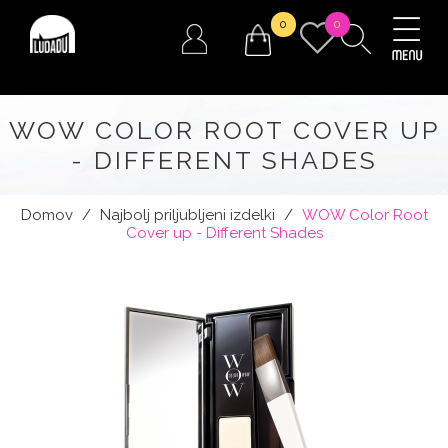
0
0
WOW COLOR ROOT COVER UP
- DIFFERENT SHADES
Domov
/
Najbolj priljubljeni izdelki
/
WOW Color Root
Cover up - Different Shades