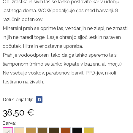
Od izrastka in sivih las se lahko poslovite kar v udobju
lastnega doma. WOW podaljšuje čas med barvanji. 8
različnih odtenkov.
Mineralni prah se oprime las, vendar jih ne zlepi, ne zmasti
in jih ne naredi toge. Lasje ohranijo sijoč lesk in naraven
občutek. Hitra in enostavna uporaba.
Prah je vodoodporen, tako da ga lahko speremo le s
šamponom (mirno se lahko kopate v bazenu ali morju).
Ne vsebuje voskov, parabenov, barvil, PPD-jev, nikoli
testirano na živalih.
Deli s prijatelji:
38,50 €
Barva: