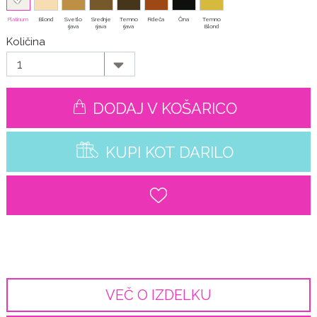
Platinum
Blond
Svetlo
Srednje
Temno
Rdeča
Črna
Temno
rjava
rjava
rjava
Blond
Količina
DODAJ V KOŠARICO
KUPI KOT DARILO
VEČ O IZDELKU