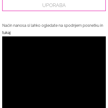
UPORABA
Način nanosa si lahko ogledate na spodnjem posnetku in
tukaj