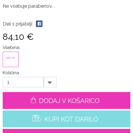
Ne vsebuje parabenov. .
Deli s prijatelji:
84,10 €
Vsebina:
100 ml
Količina
DODAJ V KOŠARICO
KUPI KOT DARILO