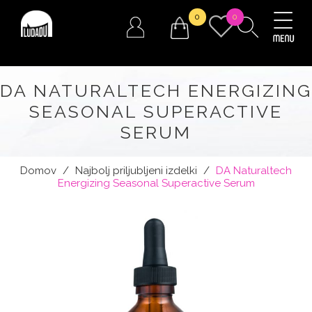
0
0
DA NATURALTECH ENERGIZING
SEASONAL SUPERACTIVE
SERUM
Domov
/
Najbolj priljubljeni izdelki
/
DA Naturaltech
Energizing Seasonal Superactive Serum