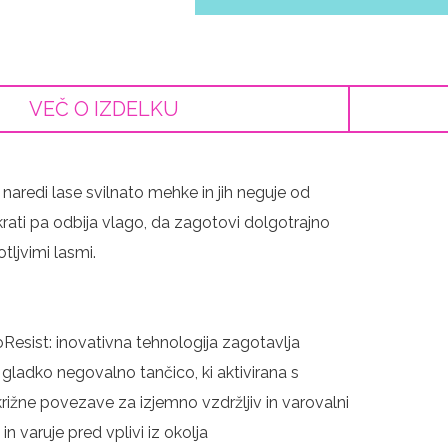
VEČ O IZDELKU
naredi lase svilnato mehke in jih neguje od
krati pa odbija vlago, da zagotovi dolgotrajno
tljvimi lasmi.
oResist: inovativna tehnologija zagotavlja
gladko negovalno tančico, ki aktivirana s
rižne povezave za izjemno vzdržljiv in varovalni
 in varuje pred vplivi iz okolja