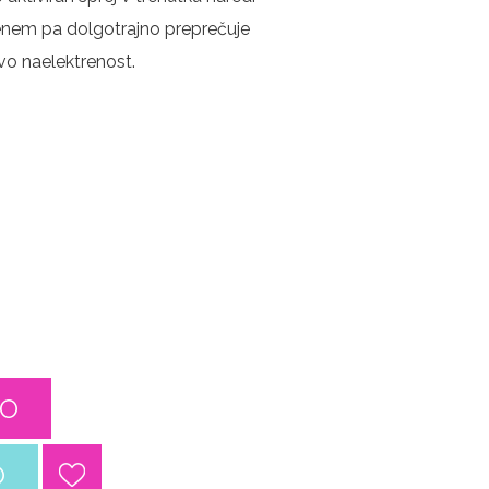
benem pa dolgotrajno preprečuje
hovo naelektrenost.
CO
O