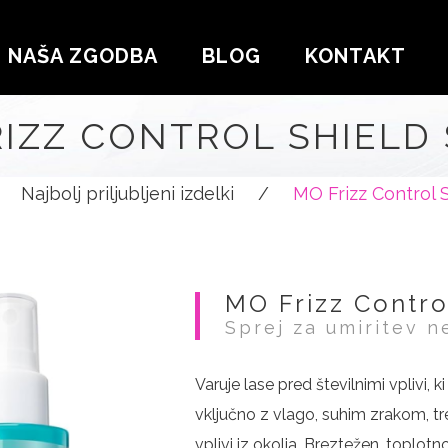
NAŠA ZGODBA
BLOG
KONTAKT
IZZ CONTROL SHIELD
Najbolj priljubljeni izdelki
/
MO Frizz Control 
MO Frizz Contro
Sprej za umiritev ne
Varuje lase pred številnimi vplivi, k
vključno z vlago, suhim zrakom, t
vplivi iz okolja. Breztežen, toplotn