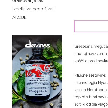
oblikovanje las
Izdelki za nego živali
AKCIJE
Breztežna meglica 
znotraj navzven, h
zaščito pred neukro
Ključne sestavine:
- tehnologija Hydr
visoko hidrofobno, 
toploto tvori navzk
ščit, ki odbija vlago