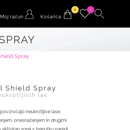
0
0
Moj račun
Košarica
 SPRAY
Shield Spray
l Shield Spray
ukrotljivih las
i povzročajo neukrotljive lase,
renjem, onesnaženjem in drugimi
o aktiviran sprej v trenutku naredi