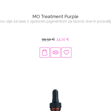
MO Treatment Purple
o olje za lase z vijoličnim pigmentom za blond, sive in posvetl
39,50 €
34,20 €