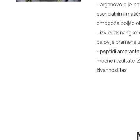
- arganovo olje: n
esencialnimi maščob
omogoča boljšo obv
- izvleček nangke: o
pa ovije pramene l
- peptidi amaranta:
močne rezultate. Z
živahnost las.