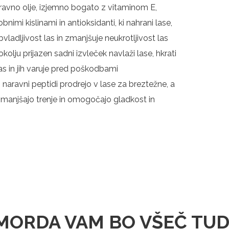
aravno olje, izjemno bogato z vitaminom E,
nimi kislinami in antioksidanti, ki nahrani lase,
ladljivost las in zmanjšuje neukrotljivost las
kolju prijazen sadni izvleček navlaži lase, hkrati
as in jih varuje pred poškodbami
 naravni peptidi prodrejo v lase za breztežne, a
manjšajo trenje in omogočajo gladkost in
MORDA VAM BO VŠEČ TUD