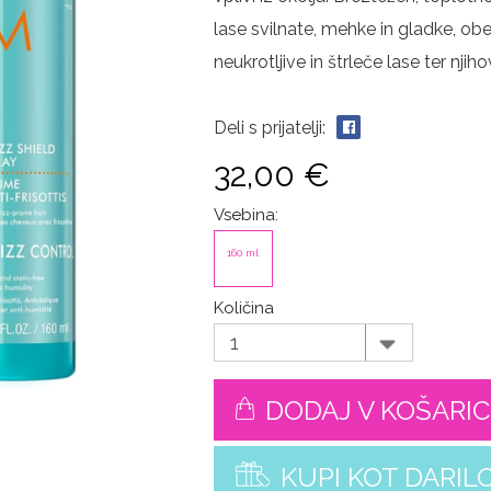
lase svilnate, mehke in gladke, o
neukrotljive in štrleče lase ter nji
Deli s prijatelji:
32,00 €
Vsebina:
160 ml
Količina
DODAJ V KOŠARI
KUPI KOT DARIL