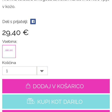
v kožo.
Deli s prijatelji:
29,40 €
Vsebina:
100 ml
Količina
DODAJ V KOŠARICO
KUPI KOT DARILO