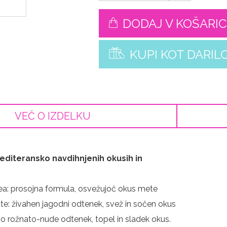
DODAJ V KOŠARI
KUPI KOT DARIL
VEČ O IZDELKU
mediteransko navdihnjenih okusih in
ea: prosojna formula, osvežujoč okus mete
e: živahen jagodni odtenek, svež in sočen okus
žno rožnato-nude odtenek, topel in sladek okus.