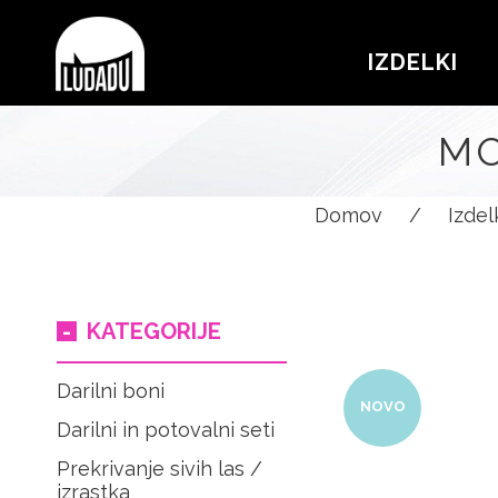
IZDELKI
MO
Domov
/
Izdel
KATEGORIJE
Darilni boni
NOVO
Darilni in potovalni seti
Prekrivanje sivih las /
izrastka