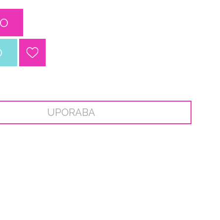
CO
O
UPORABA