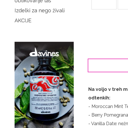
oblikovanje las
Izdelki za nego živali
AKCIJE
Na voljo v treh 
odtenkih:
- Moroccan Mint T
- Berry Pomegranat
- Vanilla Date: ne