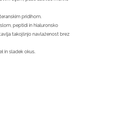
teranskim pridihom.
om, peptidi in hialuronsko
avlja takojšnjo navlaženost brez
 in sladek okus.