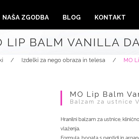
NAŠA ZGODBA
BLOG
KONTAKT
 LIP BALM VANILLA D
ki
/
Izdelki za nego obraza in telesa
/
MO Li
MO Lip Balm Van
Balzam za ustnice V
Hranilni balzam za ustnice, klinič
vlaženja.
Formula, bogata s peptidi in arga