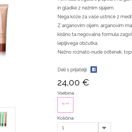
in gladke z nežnim sijajem.
Nega kože za vaše ustnice z medi
Z arganovim oljem, arganovim masl
kislino ta negovalna formula zagot
lepljivega občutka.
Nežno rožnato-nude odtenek, topel
Deli s prijatelji:
24,00 €
Vsebina:
15 ml
Količina