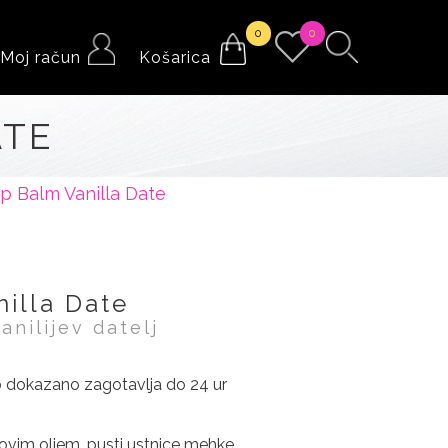
0
0
Moj račun
Košarica
ATE
p Balm Vanilla Date
illa Date
anilijev datelj
no dokazano zagotavlja do 24 ur
novim oljem, pusti ustnice mehke