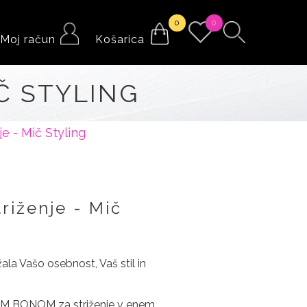
0
0
Moj račun
Košarica
IČ STYLING
je - Mič Styling
triženje - Mič
žala Vašo osebnost, Vaš stil in
NIM BONOM za striženje v enem