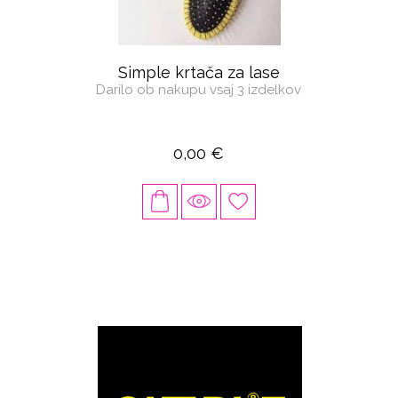
Simple krtača za lase
Darilo ob nakupu vsaj 3 izdelkov
0,00 €