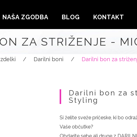
NAŠA ZGODBA
BLOG
KONTAKT
ON ZA STRIŽENJE - M
Izdelki
/
Darilni boni
/
Darilni bon za strižen
Darilni bon za s
Styling
Si želite sveže pričeske, ki bo odra
Vaše občutke?
Obdarite sebe ali druge z DARIL