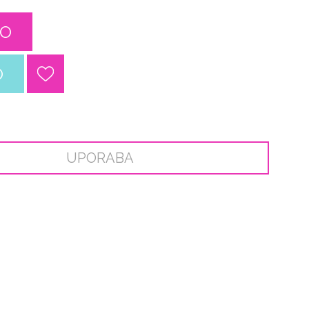
CO
O
UPORABA