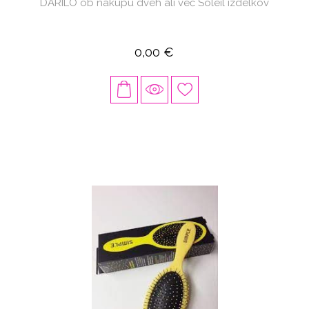
DARILO ob nakupu dveh ali več Soleil izdelkov
0,00 €