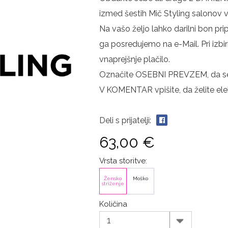
izmed šestih Mič Styling salonov v 
Na vašo željo lahko darilni bon pri
ga posredujemo na e-Mail. Pri izbir
vnaprejšnje plačilo.
Označite OSEBNI PREVZEM, da se v
V KOMENTAR vpišite, da želite elek
Deli s prijatelji:
63,00 €
Vrsta storitve:
Žensko
Moško
striženje
Količina